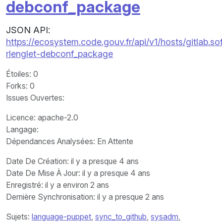
debconf_package
JSON API:
https://ecosystem.code.gouv.fr/api/v1/hosts/gitla
rlenglet-debconf_package
Étoiles
: 0
Forks
: 0
Issues Ouvertes
:
Licence
: apache-2.0
Langage
:
Dépendances Analysées: En Attente
Date De Création
: il y a presque 4 ans
Date De Mise À Jour
: il y a presque 4 ans
Enregistré
: il y a environ 2 ans
Dernière Synchronisation
: il y a presque 2 ans
Sujets:
language-puppet
,
sync_to_github
,
sysadm
,