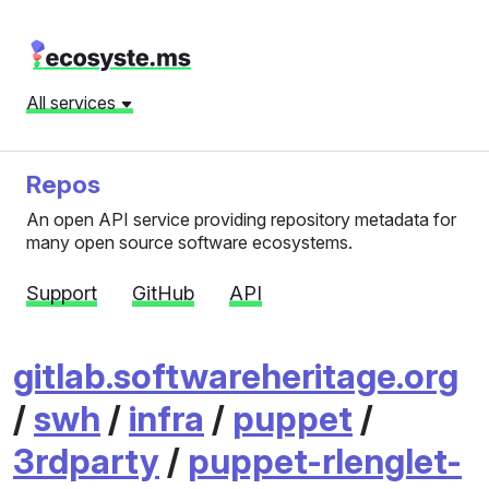
All services
Repos
An open API service providing repository metadata for
many open source software ecosystems.
Support
GitHub
API
gitlab.softwareheritage.org
/
swh
/
infra
/
puppet
/
3rdparty
/
puppet-rlenglet-