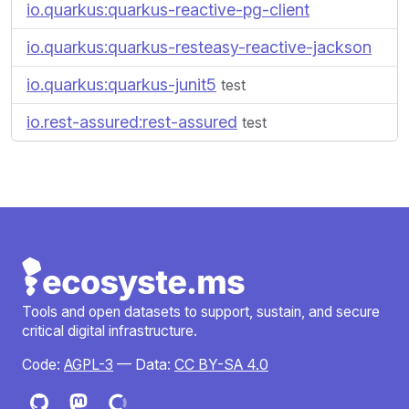
io.quarkus:quarkus-reactive-pg-client
io.quarkus:quarkus-resteasy-reactive-jackson
io.quarkus:quarkus-junit5
test
io.rest-assured:rest-assured
test
Tools and open datasets to support, sustain, and secure
critical digital infrastructure.
Code:
AGPL-3
— Data:
CC BY-SA 4.0