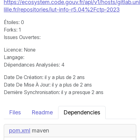
https://ecosystem.code.gouv.fr/api/v1/hosts/gitlab.un
lille.fr/repositories/iut-info-r5.04%2Fctp-2023
Étoiles
: 0
Forks
: 1
Issues Ouvertes
:
Licence
: None
Langage
:
Dépendances Analysées: 4
Date De Création
: il y a plus de 2 ans
Date De Mise À Jour
: il y a plus de 2 ans
Dernière Synchronisation
: il y a presque 2 ans
Files
Readme
Dependencies
pom.xml
maven