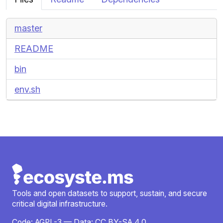
master
README
bin
env.sh
Tools and open datasets to support, sustain, and secure
critical digital infrastructure.
Code:
AGPL-3
— Data:
CC BY-SA 4.0