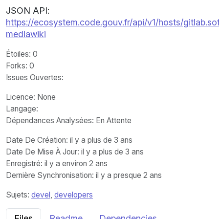
JSON API:
https://ecosystem.code.gouv.fr/api/v1/hosts/gitlab
mediawiki
Étoiles
: 0
Forks
: 0
Issues Ouvertes
:
Licence
: None
Langage
:
Dépendances Analysées: En Attente
Date De Création
: il y a plus de 3 ans
Date De Mise À Jour
: il y a plus de 3 ans
Enregistré
: il y a environ 2 ans
Dernière Synchronisation
: il y a presque 2 ans
Sujets:
devel
,
developers
Files
Readme
Dependencies