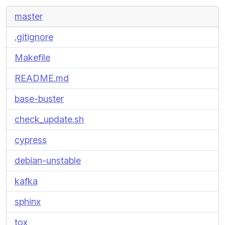
master
.gitignore
Makefile
README.md
base-buster
check_update.sh
cypress
debian-unstable
kafka
sphinx
tox