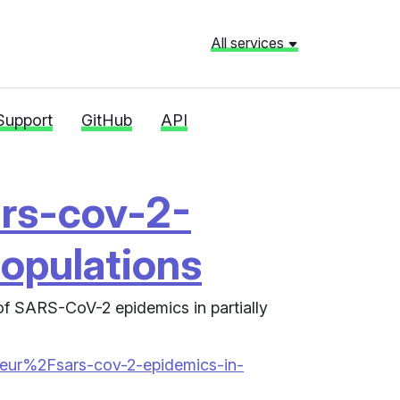
All services
Support
GitHub
API
ars-cov-2-
populations
 of SARS-CoV-2 epidemics in partially
asteur%2Fsars-cov-2-epidemics-in-