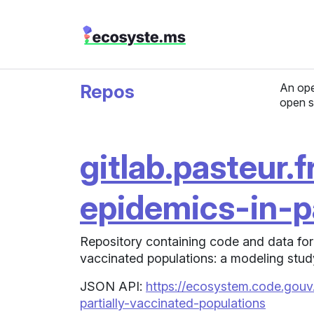
Repos
An ope
open s
gitlab.pasteur.f
epidemics-in-p
Repository containing code and data for 
vaccinated populations: a modeling stud
JSON API:
https://ecosystem.code.gouv.
partially-vaccinated-populations