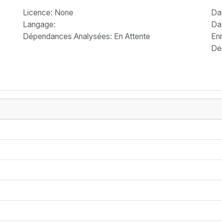
Licence
: None
Da
Langage
:
Da
Dépendances Analysées: En Attente
Enr
Der