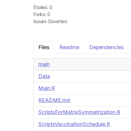
Étoiles
: 0
Forks
: 0
Issues Ouvertes
:
Files
Readme
Dependencies
main
Data
Main.R
README.md
ScriptsForMatrixSymmetrization.R
ScriptsVaccinationSchedule.R