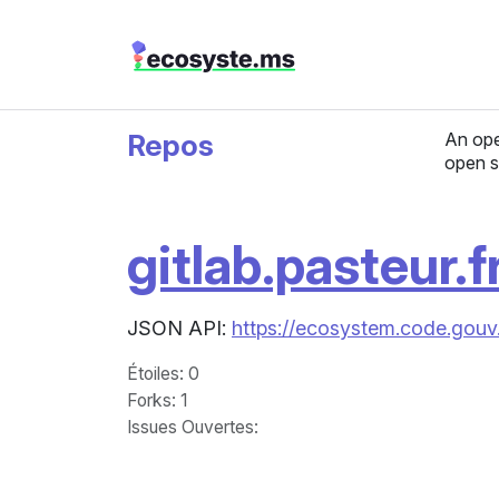
Repos
An ope
open s
gitlab.pasteur.f
JSON API:
https://ecosystem.code.gouv.
Étoiles
: 0
Forks
: 1
Issues Ouvertes
: