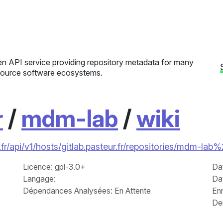
n API service providing repository metadata for many
ource software ecosystems.
r
/
mdm-lab
/
wiki
fr/api/v1/hosts/gitlab.pasteur.fr/repositories/mdm-lab
Licence
: gpl-3.0+
Da
Langage
:
Da
Dépendances Analysées: En Attente
Enr
Der