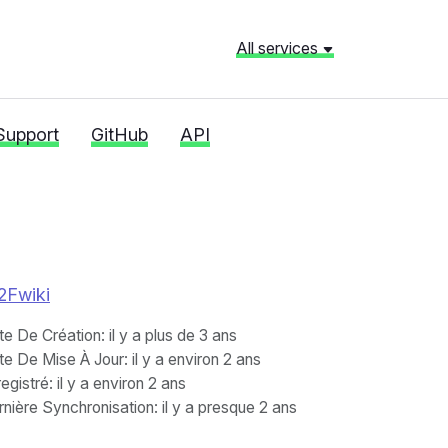
All services
Support
GitHub
API
%2Fwiki
te De Création
: il y a plus de 3 ans
te De Mise À Jour
: il y a environ 2 ans
egistré
: il y a environ 2 ans
nière Synchronisation
: il y a presque 2 ans