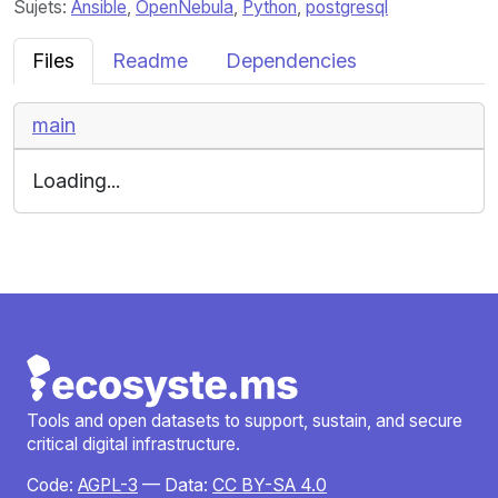
Sujets:
Ansible
,
OpenNebula
,
Python
,
postgresql
Files
Readme
Dependencies
main
Loading...
Tools and open datasets to support, sustain, and secure
critical digital infrastructure.
Code:
AGPL-3
— Data:
CC BY-SA 4.0