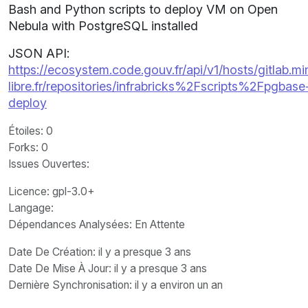
Bash and Python scripts to deploy VM on Open
Nebula with PostgreSQL installed
JSON API:
https://ecosystem.code.gouv.fr/api/v1/hosts/gitlab.m
libre.fr/repositories/infrabricks%2Fscripts%2Fpgbase
deploy
Étoiles
: 0
Forks
: 0
Issues Ouvertes
:
Licence
: gpl-3.0+
Langage
:
Dépendances Analysées: En Attente
Date De Création
: il y a presque 3 ans
Date De Mise À Jour
: il y a presque 3 ans
Dernière Synchronisation
: il y a environ un an