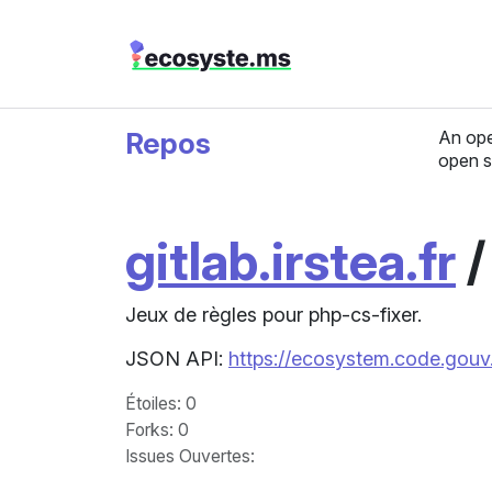
Repos
An ope
open s
gitlab.irstea.fr
Jeux de règles pour php-cs-fixer.
JSON API:
https://ecosystem.code.gouv.f
Étoiles
: 0
Forks
: 0
Issues Ouvertes
: