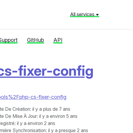
All services
Support
GitHub
API
s-fixer-config
Ftools%2Fphp-cs-fixer-config
te De Création
: il y a plus de 7 ans
te De Mise À Jour
: il y a environ 5 ans
egistré
: il y a environ 2 ans
nière Synchronisation
: il y a presque 2 ans