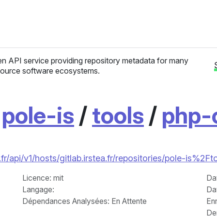
n API service providing repository metadata for many
ource software ecosystems.
/
pole-is
/
tools
/
php-c
r/api/v1/hosts/gitlab.irstea.fr/repositories/pole-is%2
Licence
: mit
Da
Langage
:
Da
Dépendances Analysées: En Attente
Enr
Der