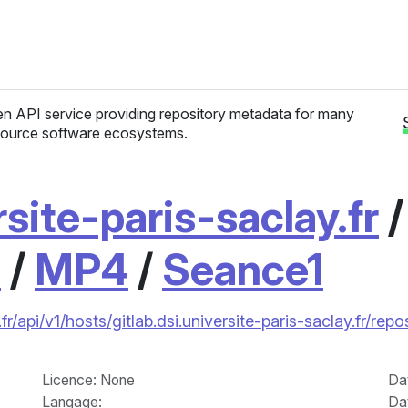
n API service providing repository metadata for many
ource software ecosystems.
rsite-paris-saclay.fr
1
/
MP4
/
Seance1
fr/api/v1/hosts/gitlab.dsi.universite-paris-saclay.fr/
Licence
: None
Da
Langage
:
Da