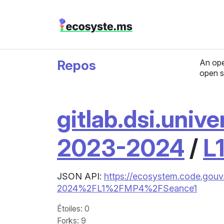
Repos
An ope
open s
gitlab.dsi.unive
2023-2024
/
L
JSON API:
https://ecosystem.code.gouv.
2024%2FL1%2FMP4%2FSeance1
Étoiles
: 0
Forks
: 9