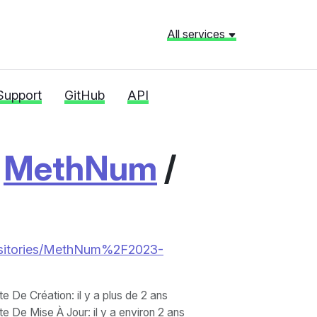
All services
Support
GitHub
API
/
MethNum
/
repositories/MethNum%2F2023-
te De Création
: il y a plus de 2 ans
te De Mise À Jour
: il y a environ 2 ans