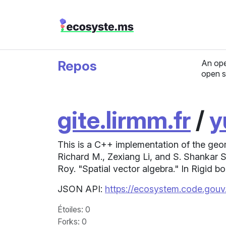
Repos
An ope
open s
gite.lirmm.fr
/
y
This is a C++ implementation of the geom
Richard M., Zexiang Li, and S. Shankar S
Roy. "Spatial vector algebra." In Rigid 
JSON API:
https://ecosystem.code.gouv.
Étoiles
: 0
Forks
: 0