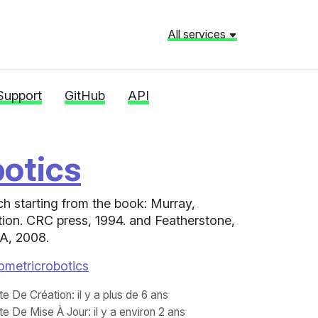
All services
Support
GitHub
API
otics
ch starting from the book: Murray,
tion. CRC press, 1994. and Featherstone,
MA, 2008.
ometricrobotics
te De Création
: il y a plus de 6 ans
te De Mise À Jour
: il y a environ 2 ans