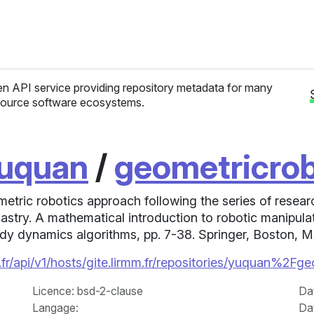
n API service providing repository metadata for many
ource software ecosystems.
uquan
/
geometricrob
etric robotics approach following the series of resear
astry. A mathematical introduction to robotic manipula
body dynamics algorithms, pp. 7-38. Springer, Boston, 
fr/api/v1/hosts/gite.lirmm.fr/repositories/yuquan%2Fge
Licence
: bsd-2-clause
Da
Langage
:
Da