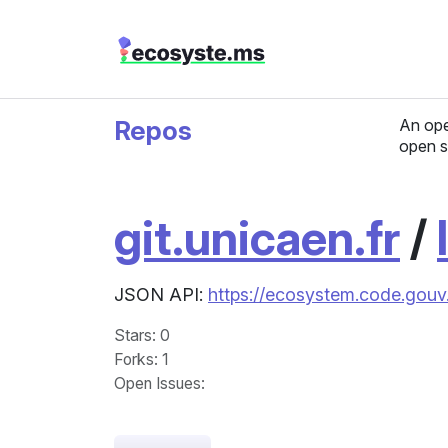
Repos
An ope
open s
git.unicaen.fr
/
JSON API:
https://ecosystem.code.gouv.
Stars
: 0
Forks
: 1
Open Issues
: