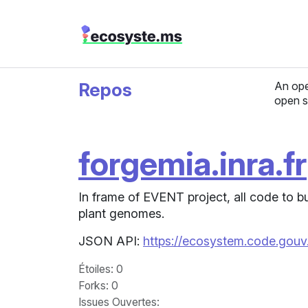
Repos
An ope
open s
forgemia.inra.fr
In frame of EVENT project, all code to bu
plant genomes.
JSON API:
https://ecosystem.code.gouv.
Étoiles
: 0
Forks
: 0
Issues Ouvertes
: