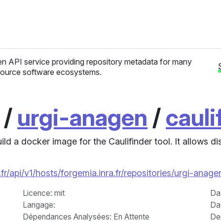
n API service providing repository metadata for many
ource software ecosystems.
/
urgi-anagen
/
cauli
ild a docker image for the Caulifinder tool. It allows 
fr/api/v1/hosts/forgemia.inra.fr/repositories/urgi-ana
Licence
: mit
Da
Langage
:
Da
Dépendances Analysées: En Attente
Der