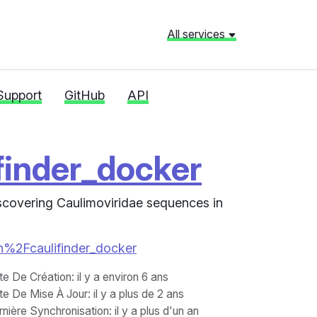
All services
Support
GitHub
API
finder_docker
discovering Caulimoviridae sequences in
gen%2Fcaulifinder_docker
te De Création
: il y a environ 6 ans
te De Mise À Jour
: il y a plus de 2 ans
nière Synchronisation
: il y a plus d'un an