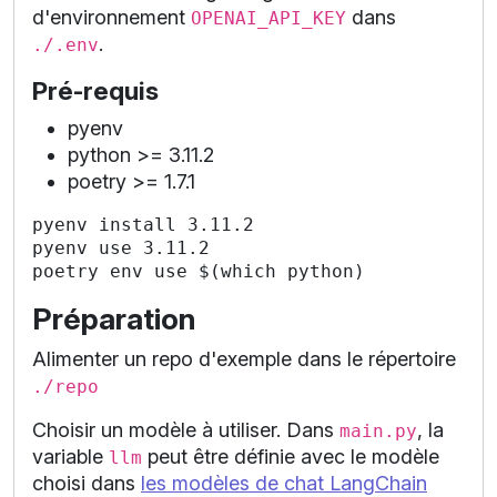
d'environnement
dans
OPENAI_API_KEY
.
./.env
Pré-requis
pyenv
python >= 3.11.2
poetry >= 1.7.1
pyenv install 3.11.2

pyenv use 3.11.2

Préparation
Alimenter un repo d'exemple dans le répertoire
./repo
Choisir un modèle à utiliser. Dans
, la
main.py
variable
peut être définie avec le modèle
llm
choisi dans
les modèles de chat LangChain