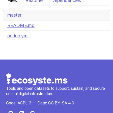
Files
Readme
Dependencies
master
README.md
action.yml
Tools and open datasets to support, sustain, and secure
critical digital infrastructure.
Code:
AGPL-3
— Data:
CC BY-SA 4.0