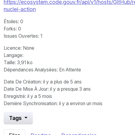
https://ecosystem.code.gouv.fr/api/v1/hosts/GitHub
nuclei-action
Étoiles
: 0
Forks
: 0
Issues Ouvertes
: 1
Licence
: None
Langage
:
Taille
: 3,91 ko
Dépendances Analysées: En Attente
Date De Création
: il y a plus de 5 ans
Date De Mise À Jour
: il y a presque 3 ans
Enregistré
: il y a 5 mois
Dernière Synchronisation
: il y a environ un mois
Tags