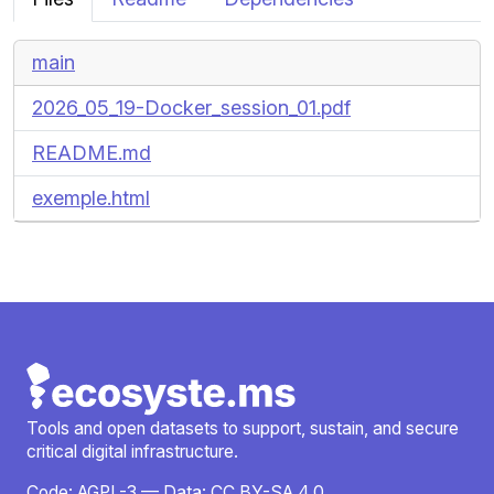
main
2026_05_19-Docker_session_01.pdf
README.md
exemple.html
Tools and open datasets to support, sustain, and secure
critical digital infrastructure.
Code:
AGPL-3
— Data:
CC BY-SA 4.0