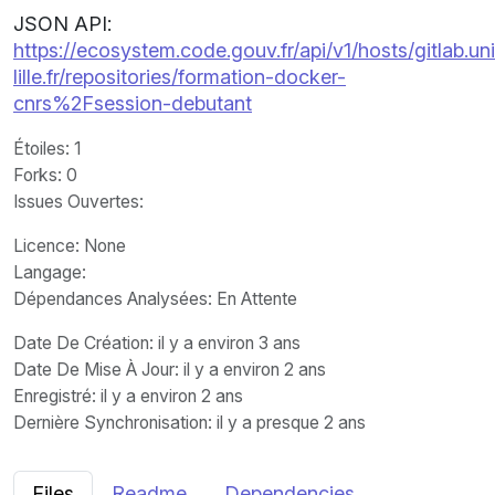
JSON API:
https://ecosystem.code.gouv.fr/api/v1/hosts/gitlab.un
lille.fr/repositories/formation-docker-
cnrs%2Fsession-debutant
Étoiles
: 1
Forks
: 0
Issues Ouvertes
:
Licence
: None
Langage
:
Dépendances Analysées: En Attente
Date De Création
: il y a environ 3 ans
Date De Mise À Jour
: il y a environ 2 ans
Enregistré
: il y a environ 2 ans
Dernière Synchronisation
: il y a presque 2 ans
Files
Readme
Dependencies