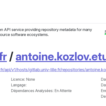
n API service providing repository metadata for many
ource software ecosystems.
fr
/
antoine.kozlov.et
/api/v1/hosts/gitlab.univ-lille.fr/repositories/antoine.k
Licence
: None
Da
Langage
:
Da
Dépendances Analysées: En Attente
Enr
Der