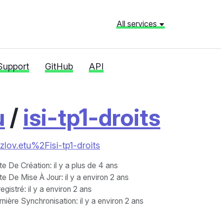
All services
Support
GitHub
API
u
/
isi-tp1-droits
ozlov.etu%2Fisi-tp1-droits
te De Création
: il y a plus de 4 ans
te De Mise À Jour
: il y a environ 2 ans
egistré
: il y a environ 2 ans
nière Synchronisation
: il y a environ 2 ans