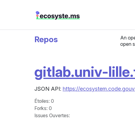
Repos
An ope
open s
gitlab.univ-lille.
JSON API:
https://ecosystem.code.gouv.fr
Étoiles
: 0
Forks
: 0
Issues Ouvertes
: