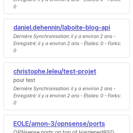
0
daniel.dehennin/laboite-blog-api
Dernière Synchronisation
: il y a environ 2 ans -
Enregistré
: il y a environ 2 ans -
Étoiles
: 0 -
Forks
:
0
christophe.leleu/test-projet
pour test
Dernière Synchronisation
: il y a environ 2 ans -
Enregistré
: il y a environ 2 ans -
Étoiles
: 0 -
Forks
:
0
EOLE/amon-3/opnsense/ports
OPNsense ports on top of HardenedBSD