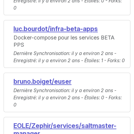
Enregistré
: il y a environ 2 ans -
Étoiles
: 0 -
Forks
:
0
luc.bourdot/infra-beta-apps
Docker-compose pour les services BETA
PPS
Dernière Synchronisation
: il y a environ 2 ans -
Enregistré
: il y a environ 2 ans -
Étoiles
: 1 -
Forks
: 0
bruno.boiget/euser
Dernière Synchronisation
: il y a environ 2 ans -
Enregistré
: il y a environ 2 ans -
Étoiles
: 0 -
Forks
:
0
EOLE/Zephir/services/saltmaster-
manager