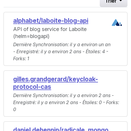
Trier
alphabet/laboite-blog-api
API of blog service for Laboite
(helm=blogapi)
Dernière Synchronisation
: il y a environ un an
-
Enregistré
: il y a environ 2 ans -
Étoiles
: 4 -
Forks
: 1
gilles.grandgerard/keycloak-
protocol-cas
Dernière Synchronisation
: il y a environ 2 ans -
Enregistré
: il y a environ 2 ans -
Étoiles
: 0 -
Forks
:
0
daniel.dehennin/radicale_mongo