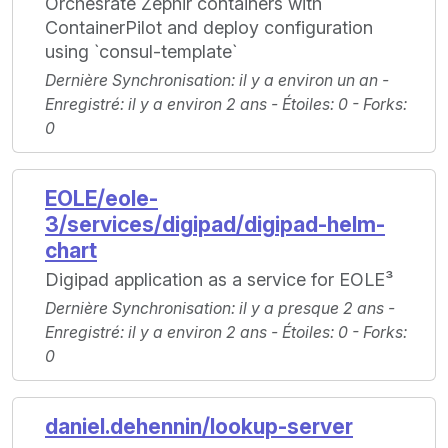
Orchesrate Zéphir containers with
ContainerPilot and deploy configuration
using `consul-template`
Dernière Synchronisation
: il y a environ un an -
Enregistré
: il y a environ 2 ans -
Étoiles
: 0 -
Forks
:
0
EOLE/eole-
3/services/digipad/digipad-helm-
chart
Digipad application as a service for EOLE³
Dernière Synchronisation
: il y a presque 2 ans -
Enregistré
: il y a environ 2 ans -
Étoiles
: 0 -
Forks
:
0
daniel.dehennin/lookup-server