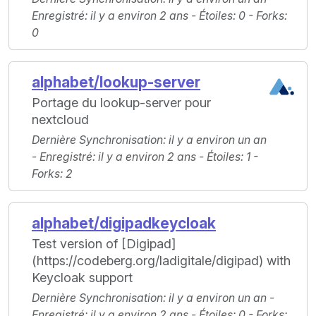
Enregistré
: il y a environ 2 ans -
Étoiles
: 0 -
Forks
:
0
alphabet/lookup-server
Portage du lookup-server pour
nextcloud
Dernière Synchronisation
: il y a environ un an
-
Enregistré
: il y a environ 2 ans -
Étoiles
: 1 -
Forks
: 2
alphabet/digipadkeycloak
Test version of [Digipad]
(https://codeberg.org/ladigitale/digipad) with
Keycloak support
Dernière Synchronisation
: il y a environ un an -
Enregistré
: il y a environ 2 ans -
Étoiles
: 0 -
Forks
: