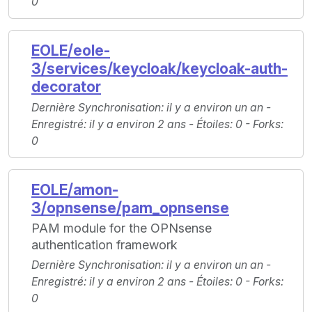
0
EOLE/eole-
3/services/keycloak/keycloak-auth-
decorator
Dernière Synchronisation
: il y a environ un an -
Enregistré
: il y a environ 2 ans -
Étoiles
: 0 -
Forks
:
0
EOLE/amon-
3/opnsense/pam_opnsense
PAM module for the OPNsense
authentication framework
Dernière Synchronisation
: il y a environ un an -
Enregistré
: il y a environ 2 ans -
Étoiles
: 0 -
Forks
:
0