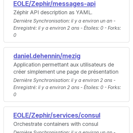
EOLE/Zephir/messages-api
Zéphir API description as YAML.
Dernière Synchronisation
: il y a environ un an -
Enregistré
: il y a environ 2 ans -
Étoiles
: 0 -
Forks
:
0
daniel.dehennin/mezig
Application permettant aux utilisateurs de
créer simplement une page de présentation
Dernière Synchronisation
: il y a environ 2 ans -
Enregistré
: il y a environ 2 ans -
Étoiles
: 0 -
Forks
:
0
EOLE/Zephir/services/consul
Orchestrate containers with consul
Dernière Synchronisation
: il y a environ un an -