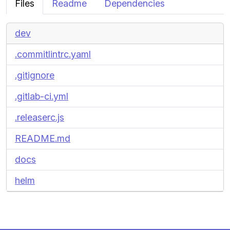
Files
Readme
Dependencies
dev
.commitlintrc.yaml
.gitignore
.gitlab-ci.yml
.releaserc.js
README.md
docs
helm