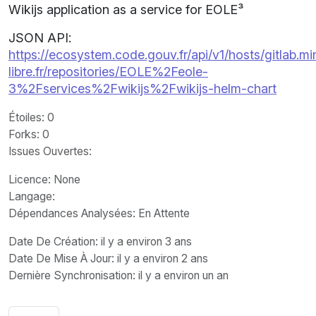
Wikijs application as a service for EOLE³
JSON API:
https://ecosystem.code.gouv.fr/api/v1/hosts/gitlab.m
libre.fr/repositories/EOLE%2Feole-
3%2Fservices%2Fwikijs%2Fwikijs-helm-chart
Étoiles
: 0
Forks
: 0
Issues Ouvertes
:
Licence
: None
Langage
:
Dépendances Analysées: En Attente
Date De Création
: il y a environ 3 ans
Date De Mise À Jour
: il y a environ 2 ans
Dernière Synchronisation
: il y a environ un an