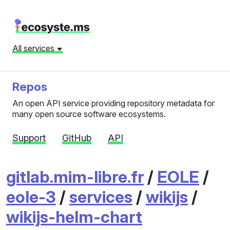
All services
Repos
An open API service providing repository metadata for
many open source software ecosystems.
Support
GitHub
API
gitlab.mim-libre.fr
/
EOLE
/
eole-3
/
services
/
wikijs
/
wikijs-helm-chart