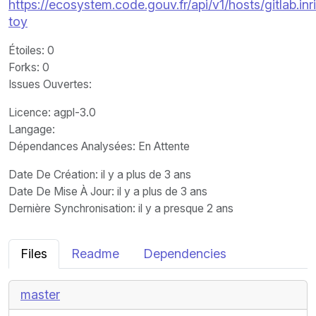
https://ecosystem.code.gouv.fr/api/v1/hosts/gitlab.i
toy
Étoiles
: 0
Forks
: 0
Issues Ouvertes
:
Licence
: agpl-3.0
Langage
:
Dépendances Analysées: En Attente
Date De Création
: il y a plus de 3 ans
Date De Mise À Jour
: il y a plus de 3 ans
Dernière Synchronisation
: il y a presque 2 ans
Files
Readme
Dependencies
master