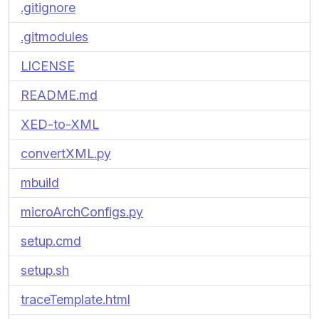
.gitignore
.gitmodules
LICENSE
README.md
XED-to-XML
convertXML.py
mbuild
microArchConfigs.py
setup.cmd
setup.sh
traceTemplate.html