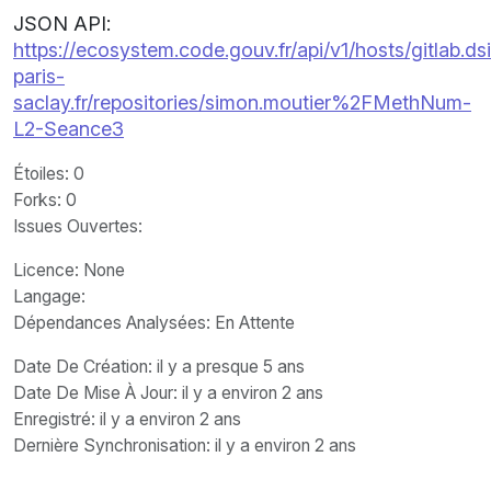
JSON API:
https://ecosystem.code.gouv.fr/api/v1/hosts/gitlab.dsi
paris-
saclay.fr/repositories/simon.moutier%2FMethNum-
L2-Seance3
Étoiles
: 0
Forks
: 0
Issues Ouvertes
:
Licence
: None
Langage
:
Dépendances Analysées: En Attente
Date De Création
: il y a presque 5 ans
Date De Mise À Jour
: il y a environ 2 ans
Enregistré
: il y a environ 2 ans
Dernière Synchronisation
: il y a environ 2 ans