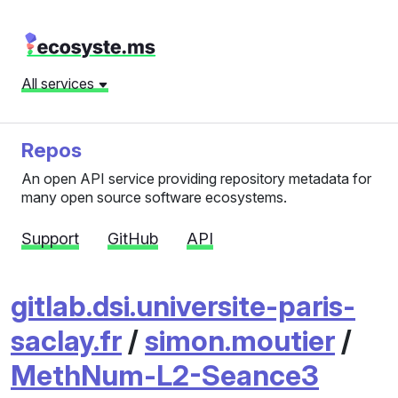
All services
Repos
An open API service providing repository metadata for
many open source software ecosystems.
Support
GitHub
API
gitlab.dsi.universite-paris-
saclay.fr
/
simon.moutier
/
MethNum-L2-Seance3