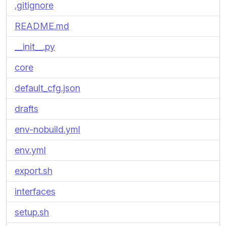
.gitignore
README.md
__init__.py
core
default_cfg.json
drafts
env-nobuild.yml
env.yml
export.sh
interfaces
setup.sh