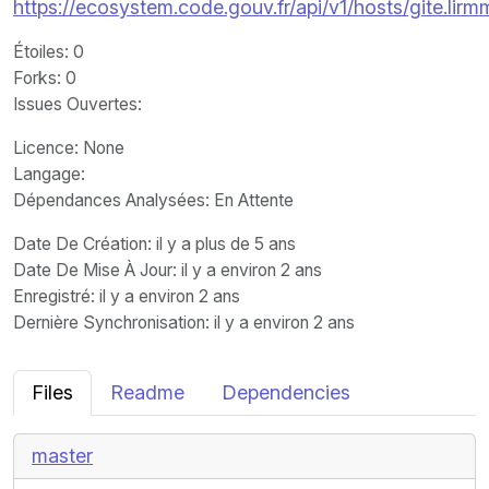
https://ecosystem.code.gouv.fr/api/v1/hosts/gite.lir
Étoiles
: 0
Forks
: 0
Issues Ouvertes
:
Licence
: None
Langage
:
Dépendances Analysées: En Attente
Date De Création
: il y a plus de 5 ans
Date De Mise À Jour
: il y a environ 2 ans
Enregistré
: il y a environ 2 ans
Dernière Synchronisation
: il y a environ 2 ans
Files
Readme
Dependencies
master