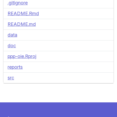
.gitignore
README.Rmd
README.md
data
doc
ppp-oie.Rproj
reports
src