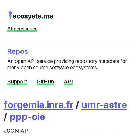
All services
Repos
An open API service providing repository metadata for
many open source software ecosystems.
Support
GitHub
API
forgemia.inra.fr
/
umr-astre
/
ppp-oie
JSON API: