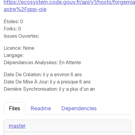
https://ecosystem.code.gouv.fr/api/v1/hosts/forgemia.
astre%2Fppp-oie
Étoiles
: 0
Forks
: 0
Issues Ouvertes
:
Licence
: None
Langage
:
Dépendances Analysées: En Attente
Date De Création
: il y a environ 6 ans
Date De Mise À Jour
: il y a presque 6 ans
Dernière Synchronisation
: il y a plus d'un an
Files
Readme
Dependencies
master