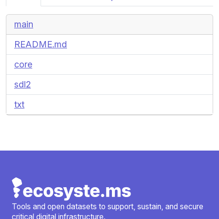
main
README.md
core
sdl2
txt
Tools and open datasets to support, sustain, and secure
critical digital infrastructure.