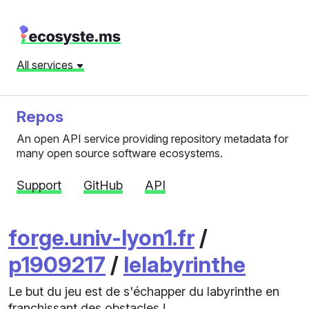
All services
Repos
An open API service providing repository metadata for
many open source software ecosystems.
Support
GitHub
API
forge.univ-lyon1.fr
/
p1909217
/
lelabyrinthe
Le but du jeu est de s'échapper du labyrinthe en
franchissant des obstacles !