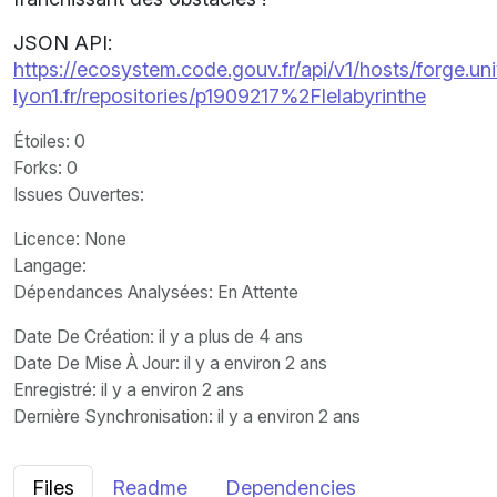
JSON API:
https://ecosystem.code.gouv.fr/api/v1/hosts/forge.uni
lyon1.fr/repositories/p1909217%2Flelabyrinthe
Étoiles
: 0
Forks
: 0
Issues Ouvertes
:
Licence
: None
Langage
:
Dépendances Analysées: En Attente
Date De Création
: il y a plus de 4 ans
Date De Mise À Jour
: il y a environ 2 ans
Enregistré
: il y a environ 2 ans
Dernière Synchronisation
: il y a environ 2 ans
Files
Readme
Dependencies