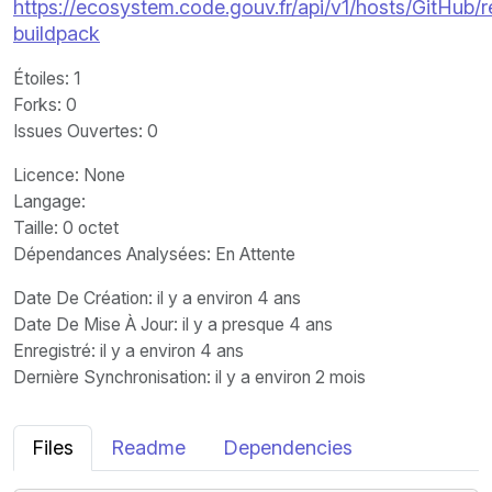
https://ecosystem.code.gouv.fr/api/v1/hosts/GitHub
buildpack
Étoiles
: 1
Forks
: 0
Issues Ouvertes
: 0
Licence
: None
Langage
:
Taille
: 0 octet
Dépendances Analysées: En Attente
Date De Création
: il y a environ 4 ans
Date De Mise À Jour
: il y a presque 4 ans
Enregistré
: il y a environ 4 ans
Dernière Synchronisation
: il y a environ 2 mois
Files
Readme
Dependencies